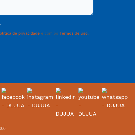
.
olítica de privacidade
e com os
Termos de uso
.
-000