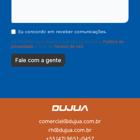
Eu concordo em receber comunicações.
Ao informar seus dados, você concorda com a
Política de
privacidade
e com os
Termos de uso
.
Fale com a gente
comercial@dujua.com.br
rh@dujua.com.br
+55 (47) 9651-0457