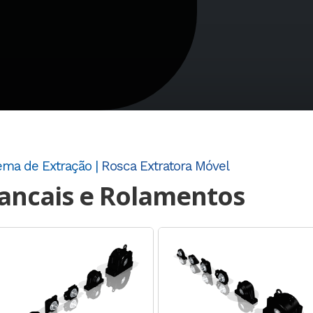
ema de Extração |
Rosca Extratora Móvel
ancais e Rolamentos